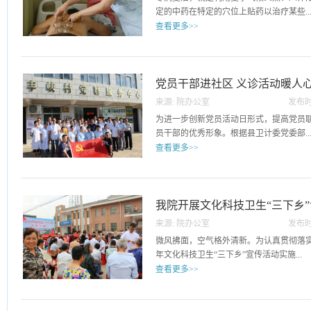
作部署及要求，严格把握诊疗过程中患者
定的中药在特定的穴位上贴药以治疗某些..
费等规定。下一步牵头单位将采取积极有
查看更多>>
构入院指征等指标的把控以及对病历的随
确保医保资金得到合理、高效使用。最后
疾病的治疗方法。 贴敷是冬病夏治疗法之
综合医改重要内容之一，县域医共体牵头
疾病的有效方法。它是将药物熬成膏药、
彻执行县委县政府相关文件精神和重大工
敷于体表特定部位以治疗疾病的方法，属
党员干部进社区 义诊活动暖人
力，着力提升医疗技术水平，不断提高综
图为6月21日，夏至当天，县中医院专家
起发力，才能更好地完成医共体各项考核
来源:
院办公室
发布时
12
为进一步创新党员活动日形式，提高党员
员干部的优秀形象。根据县卫计委党委部..
查看更多>>
署及要求，6月12日早晨7点，我院党支
全体党员开展健康素养促进进社区及送医
义诊活动。此次活动服务内容包括:免费血
我院开展文化科技卫生“三下乡”
电图检查、免费测量血压、健康咨询等医疗
来源:
院办公室
发布时
病夏治”三伏贴中医特色治疗健康讲座；
29
微风拂面，空气格外清新。为认真贯彻落实
中，整个义诊场面火热而有序，医护人员
年文化科技卫生“三下乡”宣传活动实施...
血压和进行各项检查，耐心接待就诊、咨
查看更多>>
医疗卫生知识，党员干部业务骨干轩传顺
进行公民素养66条健康讲座等。 活动的
意见及文件精神，5月29日，在县卫计委
组织与群众的沟通联系，牢固树立了党员
领下，6名医护人员组成的专家义诊团队