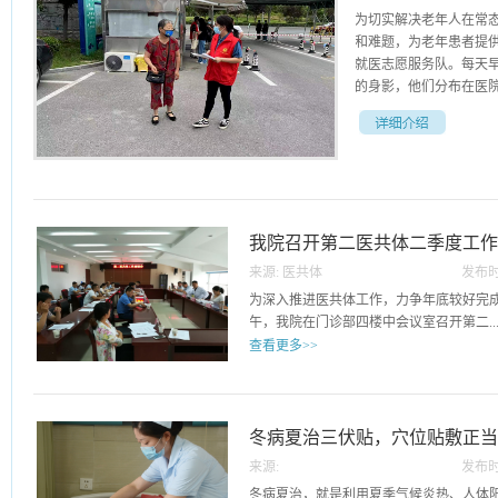
为切实解决老年人在常
和难题，为老年患者提
就医志愿服务队。每天
的身影，他们分布在医院
检分诊、大厅及住院部
在就医过程中遇到行动
年患者使用自助机、引
者就医过程更加方便快捷
我院召开第二医共体二季度工
的服务宗旨，倾力助推
便民服务，把关爱老年
来源:
医共体
发布时
感、幸福感和安全感，
22
为深入推进医共体工作，力争年底较好完成
午，我院在门诊部四楼中会议室召开第二..
查看更多>>
医共体二季度工作座谈会。院长盛炎炎、
主任及第二医共体成员单位负责人参加。
持。会上，副院长徐庆勇传达了长医改办〔2
冬病夏治三伏贴，穴位贴敷正
医保中心《关于定点医疗机构病历审核细
来源:
发布时
致的分析讨论。徐院长要求各成员单位一
21
冬病夏治，就是利用夏季气候炎热、人体