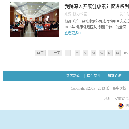
到“大家庭”的贴心与温暖，受到居民的一
康送给寻常百姓。活动现场，义诊团队采
我院深入开展健康素养促进系
余人，发放健康宣传折页、宣传手册及宣传
中医特色治疗，现场解答等多种形式，给
来源:
院办公室
发布时
预防宣传，普及健康知识，深化健康促进
28
根据《长丰县健康素养促进行动项目实施
一位前来就诊的患者，认真细致地为他们
2018年“健康促进医院”创建单位。为全面...
灸、健康咨询。此次“三下乡”义诊共接待
查看更多>>
200余份，免费测血压100余人，免费非药
余人。通过活动的开展，提高了居民的健
贯彻落实和顺利完成健康促进医院各项指
识，对保障村民的身体健康起到了积极的
进一步整合资源，加强统筹协调，充分发
群众的热烈欢迎，今后我院将会继续组织
首页
上一页
...
59
60
61
62
63
64
65
用，成立健康促进医院领导组及专家、党
镇举行常态化义诊活动，保障大家的身体
开职工动员大会，定期进行业务培训，设
及优质医疗服务送进
宣传栏、宣传手册、折页、海报、网站、
...
式，围绕《健康素养66条》、“三减三健”(
新闻动态
医生简介
科室介绍
腔、体重、骨骼)、基本公共卫生服务、中
容，以健康服务为中心，改善医疗环境，
Copyright ©2005 - 2013 长丰县中医院
属、职工、乡镇基层干部、医务人员及社
活动。截至目前，开展健康科普宣传培训、
地址：安徽省合
进医共体及全县各乡镇健康巡讲8次、专家
皖
医务人员及社区居民达500余人，发放慢
册、折页3000余份，对进一步增强广大
烟生活、科学就医、合理用药、卫生应急
和运用，起到积极促进作用。为扎实做好