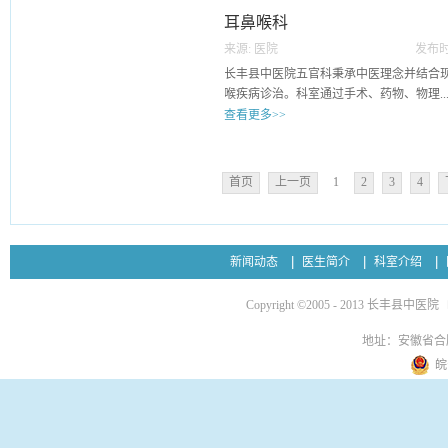
石，以避免由碎石造成严重的血尿。 2、
通过中医整体辨证的方法开展口腔特色疗
耳鼻喉科
患，如严重的高血压、脑溢血、心力衰竭
剂型治疗复发性口疮，牙龈肿痛等疾病；
宜碎石。 3、未控制的糖尿病，在碎石前
来源:
医院
发布时
灸、针刀、推拿治疗面瘫、三叉神经痛，
难以控制的严重尿路感染。 4、妊娠妇女
24
长丰县中医院五官科秉承中医理念并结合
免疫力，对口腔疾病的发生进行提前干预
不宜碎石，以...
喉疾病诊治。科室通过手术、药物、物理..
确患者体质，制定个性化的诊疗方案口腔
查看更多>>
身健康的基石”，不仅致力于解决患者当
问题，更注重通过专业指导帮患者建立长
治疗等手段，帮助患者解决眼耳鼻喉相关
域，守护大家的口腔健康。不追求复杂高
富的省中医院专家团队领衔及科室主任、
做扎实，让县城乡亲不用跑市区，在家门
首页
上一页
1
2
3
4
业方向诊疗，实现优质化、一体化医疗服
地气的服务，帮大家解决牙疼、缺牙等烦
专业设备裂隙灯显微镜、眼科手术显微镜
容。
光仪、眼A/B超声诊断仪等。耳鼻喉方面
镜检查系统等专业设备。三、科室特色眼
新闻动态
医生简介
科室介绍
及多发病诊治，开展白内障摘除伴人工晶
伴自体干细胞移植术及生物羊膜移植术、
Copyright ©2005 - 2013 长丰县中医院
等。耳鼻喉方面：对治疗外耳道、中耳及
验丰富。开展耵聍冲洗、耳道、鼻腔、咽
地址：安徽省合
填塞止血等疗法。同时能运用中医辨证论
皖
口服、耳穴压丸、悬灸、中医刮痧、针灸