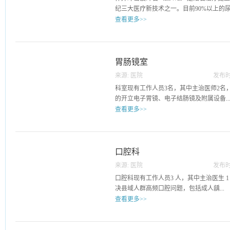
纪三大医疗新技术之一。目前90%以上的尿.
查看更多>>
路结石都首选此方法治疗体外冲击波碎石
机。碎石机会形成一种特定能量的冲击波
碎石的位置，让冲击波和结石发生碰撞，
胃肠镜室
之后患者需要大量饮水及运动，通过尿液
来源:
医院
发布时
体外冲击波的优势： 1、冲击波聚集区集
24
科室现有工作人员3名，其中主治医师2名
焦能量丰富、焦后无漂移，聚焦过程能量无
的开立电子胃镜、电子结肠镜及附属设备..
采用回旋式B超定位系统，无辐射，操作
查看更多>>
高。 3、疼痛小，无损伤。安全性高，稳
有效、非侵入性等特点。体外冲击波碎石
，除可进行常规胃镜和肠镜的检查外，还
于或等于2厘米的肾盂结石体外冲击波碎石
目。我科室可开展幽门螺旋杆菌检测及镇静
般仍为首选，2、输尿管结石：输尿管各
镜的检查，使患者在舒适、无痛觉的状态
口腔科
术进行治疗。但那些在输尿管内停留时间
除了内窥镜操作带来的各种不适及痛苦体
结石治疗效果较差。体积较大如直经2厘
来源:
医院
发布时
果不理想的结石，可改用输尿管镜钬激光
24
口腔科现有工作人员3 人，其中主治医生 1
石：一般可采用体外冲击波碎石治疗。对
决县域人群高频口腔问题，包括成人龋...
激光碎石。4、尿道结石：尿道结石不适
查看更多>>
情况区别处理。5、后尿道结石：经尿道
前端钝圆的尿道探子将结石推入膀胱，然
齿充填与复杂根管治疗、老年人残根残冠
前应留置导尿管。体外冲击波碎石禁忌证
牙治疗与窝沟封闭、阻生智齿微创拔除。