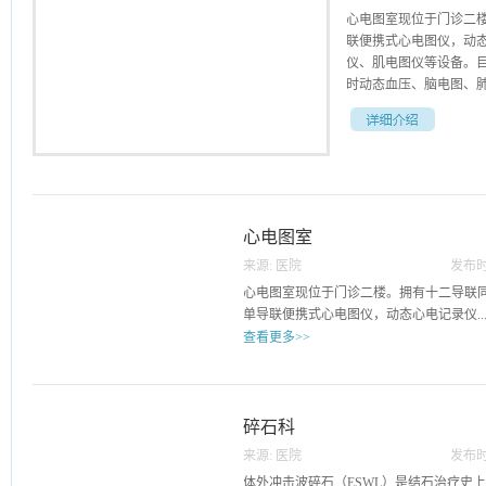
心电图室现位于门诊二
联便携式心电图仪，动
仪、肌电图仪等设备。目
时动态血压、脑电图、肺
査项目。科室人员共3名
学发展观”和“病人为中
于大众。 咨询电话：0551-
心电图室
来源:
医院
发布时
04
心电图室现位于门诊二楼。拥有十二导联
单导联便携式心电图仪，动态心电记录仪..
查看更多>>
、动态血压记录仪、脑电图仪、肺功能仪
展：12导心电图、24小时动态心电图、2
能、肌电图等检査项目。科室人员共3名，
碎石科
名。我科始终坚持以“科学发展观”和“病人
来源:
医院
发布时
高医疗、服务质量，真诚服务于大众。 咨询电话：
24
体外冲击波碎石（ESWL）是结石治疗史