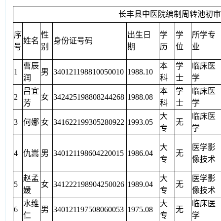
长丰县中医院编制周转池初
序
性
出生日
学
学
所学专
姓名
身份证号码
号
别
期
历
位
业
曹辰
本
学
临床医
1
男
340121198810050010
1988.10
润
科
士
学
吕宜
本
学
临床医
2
女
342425198808244268
1988.08
芳
科
士
学
大
临床医
3
何娜
女
341622199305280922
1993.05
无
专
学
大
医学影
4
仇嵩
男
340121198604220015
1986.04
无
专
像技术
赵孟
大
医学影
5
女
341222198904250026
1989.04
无
媛
专
像技术
水维
大
临床医
6
男
340121197508060053
1975.08
无
仁
专
学