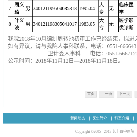
周义
大
临床医
7
男
340121199504085818
1995.04
无
琦
专
学
叶义
大
医学影
8
男
340121198305041017
1983.05
无
波
专
像诊断
我院2018年10月编制周转池初审工作已经结束，拟
如有异议，请与我院人事科联系，电话：0551-666643
卫计委人事科 电话：0551-6667123
公示时间：2018年11月12日—2018年11月18日。
长丰县
2018年1
首页
上一页
下一页
新闻动态
医生简介
科室介绍
Copyright ©2005 - 2013 长丰县中医院