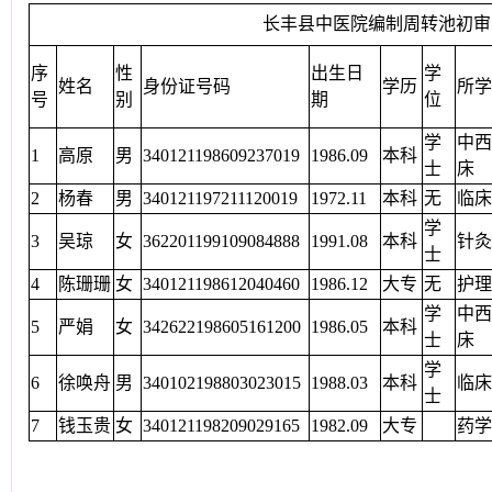
长丰县中医院编制周转池初审
序
性
出生日
学
姓名
身份证号码
学历
所学
号
别
期
位
学
中西
1
高原
男
340121198609237019
1986.09
本科
士
床
2
杨春
男
340121197211120019
1972.11
本科
无
临床
学
3
吴琼
女
362201199109084888
1991.08
本科
针灸
士
4
陈珊珊
女
340121198612040460
1986.12
大专
无
护理
学
中西
5
严娟
女
342622198605161200
1986.05
本科
士
床
学
6
徐唤舟
男
340102198803023015
1988.03
本科
临床
士
7
钱玉贵
女
340121198209029165
1982.09
大专
药学