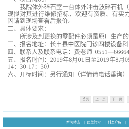
我院体外碎石室一台体外冲击波碎石机
现拟对其进行维修招标，欢迎有资质、有实
因请到现场查看后报价。
二、具体要求：
所涉及到更换的零配件必须是原厂生产的
三、报名地址：长丰县中医院门诊四楼设备科
四、联系人及联系电话：费老师
0551—66664
五、报名时间：
2019年
8
月
01
日至
2019年
8
月
0
14：30-17：30）
六、开标时间：另行通知（详情请电话垂询）
首页
上一页
下一页
新闻动态
医生简介
科室介绍