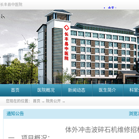
长丰县中医院
首页
医院概况
新闻动态
医生简介
科室
您现在的位置：
首页
→
院务公开
→
通知公告
浏览次
体外冲击波碎石机维修招
一、项目概况：