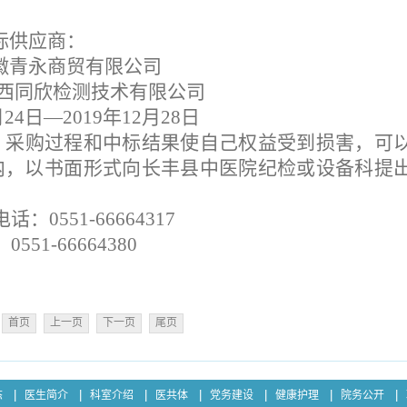
标供应商：
徽青永商贸有限公司
西同欣检测技术有限公司
月
24
日
—2019年1
2
月
2
8
日
、采购过程和中标结果使自己权益受到损害，可
内，以书面形式向长丰县中医院纪检或设备科提
：0551-66664317
51-66664380
首页
上一页
下一页
尾页
态
医生简介
科室介绍
医共体
党务建设
健康护理
院务公开