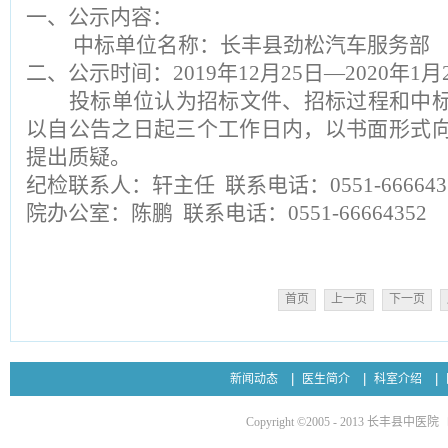
一、公示内容：
中标单位名称：长丰县劲松汽车服务部
二、公示时间：
2019年12月2
5
日
—20
20
年
1月
投标单位
认为
招标
文件、
招标
过程和中
以自公告之日起三个工作日内，以书面形式
提出质疑。
纪检联系人：轩主任
联系电话：0551-666643
院办公室
：
陈鹏
联系电话：0551-666643
52
首页
上一页
下一页
新闻动态
医生简介
科室介绍
Copyright ©2005 - 2013 长丰县中医院