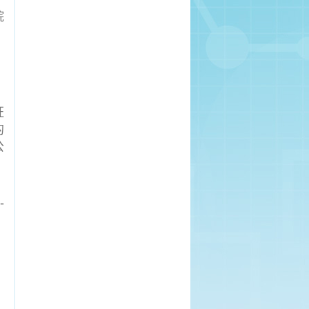
院
证
的
公
-