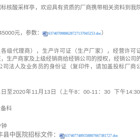
招标核酸采样亭，欢迎具有资质的厂商携带相关资料到我
5000元，参数：
）
6374070988628727137045253.doc
及各级代理商），生产许可证（生产厂家），经营许可
证，生产商家及上级经销商给经销公司的授权，经销公司
公司法人及业务员的身份证（复印件，请加盖投标厂商
至2020年11月13日（上午8：00-11：30 下午14:30
设备科
分钟
丰县中医院招标文件：
6374077489358807667381727.doc