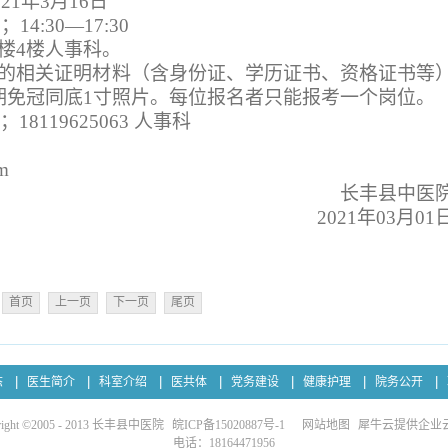
21年3月16日
14:30—17:30
楼4楼人事科。
的相关证明材料（含身份证、学历证书、资格证书等
期免冠同底1寸照片。每位报名者只能报考一个岗位。
；18119625063 人事科
m
长丰县中医
2021
年03月01
首页
上一页
下一页
尾页
态
医生简介
科室介绍
医共体
党务建设
健康护理
院务公开
right ©2005 - 2013 长丰县中医院
皖ICP备15020887号-1
网站地图
犀牛云提供企业
电话：18164471956