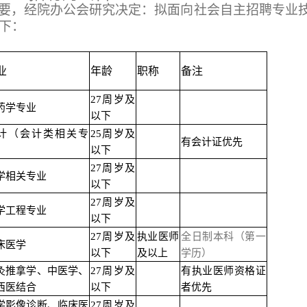
要，经院办公会研究决定：拟面向社会自主招聘专业
如下：
业
年龄
职称
备注
27
周岁及
药学专业
以下
计（会计类相关专
25
周岁及
有会计证优先
）
以下
27
周岁及
学相关专业
以下
27
周岁及
学工程专业
以下
27
周岁及
执业医师
全日制本科（第一
床医学
以下
及以上
学历）
灸推拿学、中医学、
27
周岁及
有执业医师资格证
西医结合
以下
者优先
学影像诊断、临床医
27
周岁及