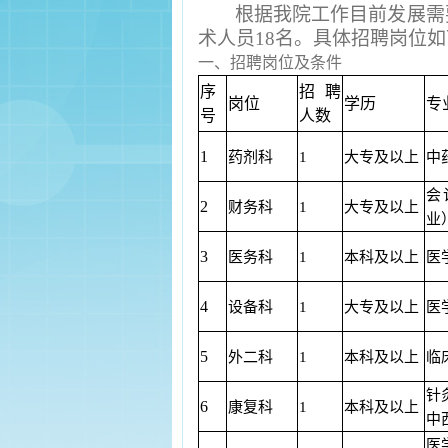
根据我院工作目前发展需
术人员18名。具体招聘岗位
一、
招聘岗位及条件
序
招聘
岗位
学历
专
号
人数
1
药剂科
1
大专及以上
中
会
2
财务科
1
大专及以上
业
3
医务科
1
本科及以上
医
4
设备科
1
大专及以上
医
5
外二科
1
本科及以上
临
针
6
康复科
1
本科及以上
中
医