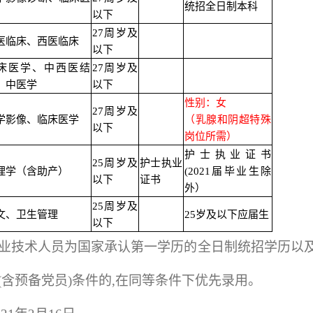
统招全日制本科
以下
27
周岁及
医临床、西医临床
以下
床医学、中西医结
27
周岁及
、中医学
以下
性别：女
27
周岁及
学影像、临床医学
（乳腺和阴超特殊
以下
岗位所需）
护士执业证书
25
周岁及
护士执业
理学（含助产）
(2021届毕业生除
以下
证书
外）
25
周岁及
文、卫生管理
25
岁及以下应届生
以下
业技术人员为国家承认第一学历的全日制统招学历以
(含预备党员)条件的,在同等条件下优先录用。