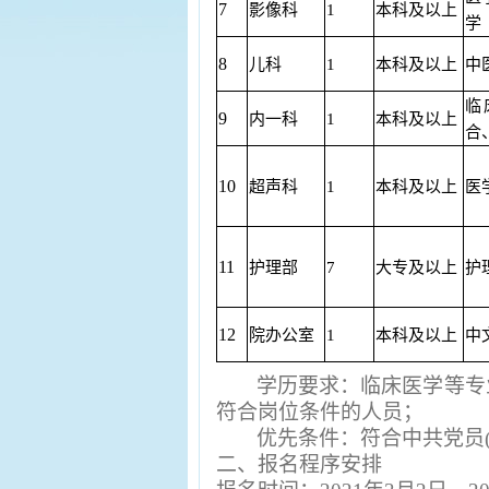
7
影像科
1
本科及以上
学
8
儿科
1
本科及以上
中
临
9
内一科
1
本科及以上
合
10
超声科
1
本科及以上
医
11
护理部
7
大专及以上
护
12
院办公室
1
本科及以上
中
学历要求：临床医学等专
符合岗位条件的人员；
优先条件：符合中共党员
二、报名程序安排