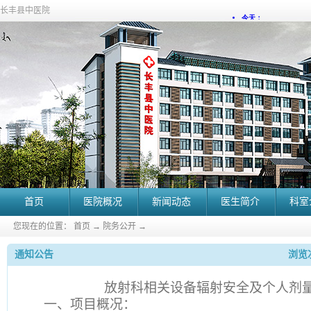
长丰县中医院
首页
医院概况
新闻动态
医生简介
科室
您现在的位置：
首页
→
院务公开
→
通知公告
浏览次
放射科相关设备辐射安全及个人剂
一、项目概况：