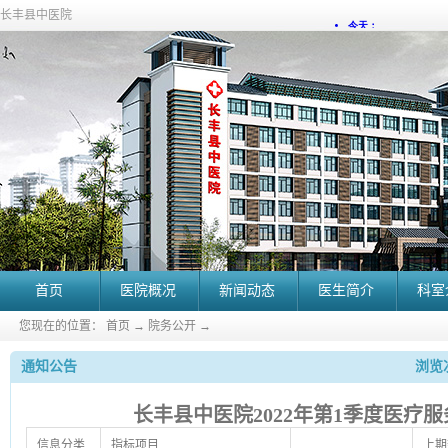
长丰县中医院
首页
医院概况
新闻动态
医生简介
科室
您现在的位置：
首页
→
院务公开
→
通知公告
浏览次
长丰县中医院2022年第1季度医疗
信息分类
指标项目
上期