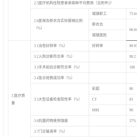
2.5
医疗机构住院患者单病种平均费用（见附件
2
）
城镇职工
75.6
2.6医保及新农合实际报销比例
新农合
（%）
66.6
城镇居民
3.1治愈好转率（%）
好转率
89.9
3.2入院诊断符合率（%）
98.2
3.3手术前后诊断符合率（%）
100
3.4急诊抢救成功率（%）
彩超
86
3.医疗质
3.5大型设备检查阳性率（%）
CT
83
量
MRI
90
3.6抗菌药物使用强度
57%
3.7门诊输液率（%）