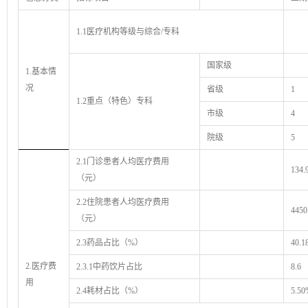
1.1医疗机构等级与综合/专科
国家级
1.基本情
况
省级
1
1.2重点（特色）专科
市级
4
院级
5
2.1门诊患者人均医疗费用
134.
（元）
2.2住院患者人均医疗费用
4450
（元）
2.3药品占比（%）
40.1
2.医疗费
2.3.1中药饮片占比
8.6
用
2.4耗材占比（%）
5.50