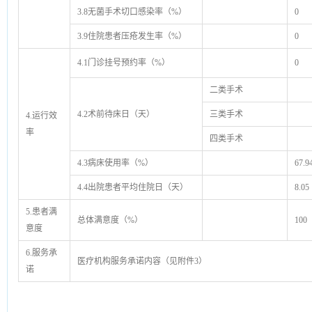
3.8无菌手术切口感染率（%）
0
3.9住院患者压疮发生率（%）
0
4.1门诊挂号预约率（%）
0
二类手术
4.2术前待床日（天）
三类手术
4.运行效
率
四类手术
4.3病床使用率（%）
67.9
4.4出院患者平均住院日（天）
8.05
5.患者满
总体满意度（%）
100
意度
6.服务承
医疗机构服务承诺内容（见附件3）
诺