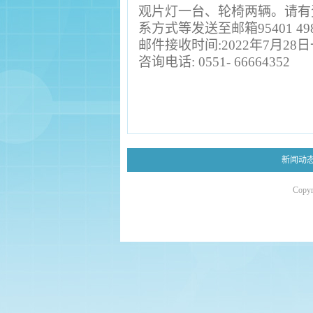
观片灯一台、轮椅两辆。
请有
系方式等发送至邮箱
95401 4
邮件接收时间
:2022
年
7
月
28
日
咨询电话
: 0551- 66664352
新闻动
Copy