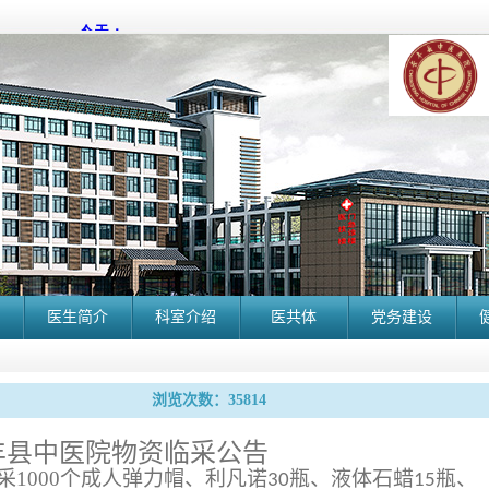
医生简介
科室介绍
医共体
党务建设
浏览次数：35814
丰县中医院物资临采公告
采
1000
个成人弹力帽、利凡诺
瓶、液体石蜡
瓶、
30
15