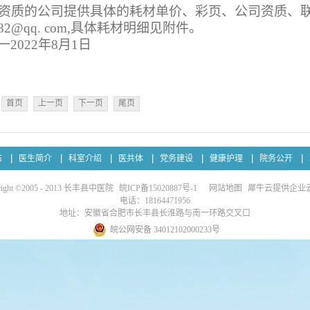
资质的公司提供具体的耗材单价、彩页、公司资质、
982@
qq
. com,
具体耗材明细见附件。
一
2022
年
8
月
1
日
首页
上一页
下一页
尾页
态
医生简介
科室介绍
医共体
党务建设
健康护理
院务公开
right ©2005 - 2013 长丰县中医院
皖ICP备15020887号-1
网站地图
犀牛云提供企业
电话：18164471956
地址：安徽省合肥市长丰县长淮路与南一环路交叉口
皖公网安备 34012102000233号