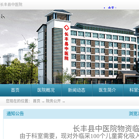
长丰县中医院
首页
医院概况
新闻动态
医生简介
科室
您现在的位置：
首页
→
院务公开
→
通知公告
浏览次
长丰县中医院物资
由于科室需要，现对外临采
100
个儿童雾化吸