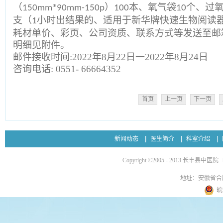
（
）
本、氧气袋
个、过
150mm*90mm-150p
100
10
支（
小时出结果的、适用于新华牌快速生物阅读
1
耗材单价、彩页、公司资质、联系方式等发送至邮
明细见附件。
邮件接收时间
:2022
年
8
月
22
日一
2022
年
8
月
24
日
咨询电话
: 0551- 66664352
首页
上一页
下一页
新闻动态
医生简介
科室介绍
Copyright ©2005 - 2013 长丰县中医院
地址：安徽省合
皖