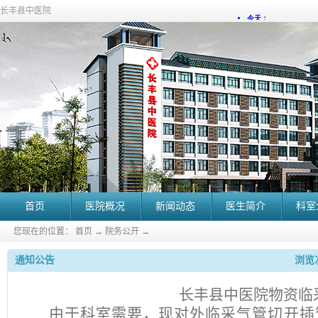
长丰县中医院
首页
医院概况
新闻动态
医生简介
科室
您现在的位置：
首页
→
院务公开
→
通知公告
浏览次
长丰县中医院物资临
由于科室需要，现对外临
采气管切开插