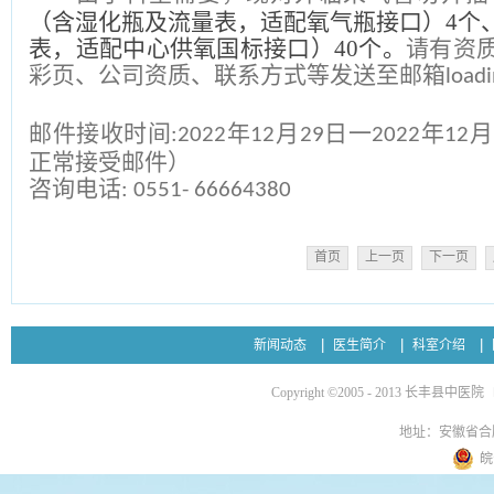
（含湿化瓶及流量表，适配氧气瓶接口）
4
个
表，适配中心供氧国标接口）
40
个。
请有资
彩页、公司资质、联系方式等发送至邮箱
load
邮件接收时间
年
月
日一
年
月
:2022
12
29
2022
12
正常接受邮件
）
咨询电话
: 0551- 666643
80
首页
上一页
下一页
新闻动态
医生简介
科室介绍
Copyright ©2005 - 2013 长丰县中医院
地址：安徽省合
皖