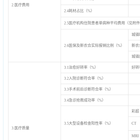
2.医疗费用
2.4耗材占比（%）
2.5
医疗机构住院患者单病种平均费用（见附件
城镇
2.6医保及新农合实际报销比例（%）
新农
城镇
3.1治愈好转率（%）
好转
3.2入院诊断符合率（%）
3.3手术前后诊断符合率（%）
3.4急诊抢救成功率（%）
彩超
3.5大型设备检查阳性率（%）
CT
3.医疗质量
MRI