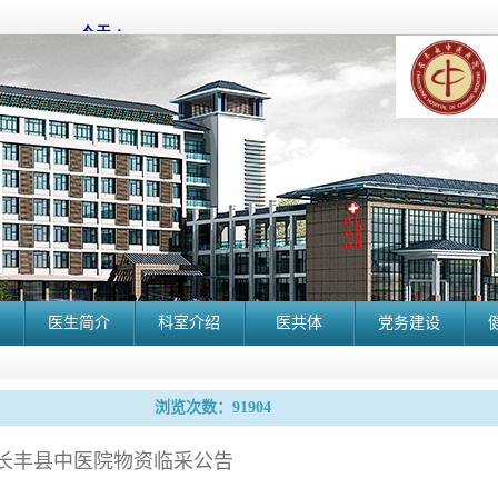
医生简介
科室介绍
医共体
党务建设
浏览次数：91904
长丰县中医院物资临采公告