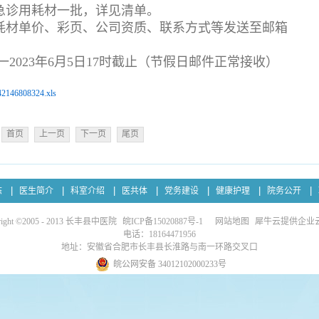
急诊用耗材一批，详见清单。
耗材单价、彩页、公司资质、联系方式等发送至邮箱
一2023年6月5日17时截止
（节假日邮件正常接收）
2146808324.xls
首页
上一页
下一页
尾页
态
医生简介
科室介绍
医共体
党务建设
健康护理
院务公开
right ©2005 - 2013 长丰县中医院
皖ICP备15020887号-1
网站地图
犀牛云提供企业
电话：18164471956
地址：安徽省合肥市长丰县长淮路与南一环路交叉口
皖公网安备 34012102000233号