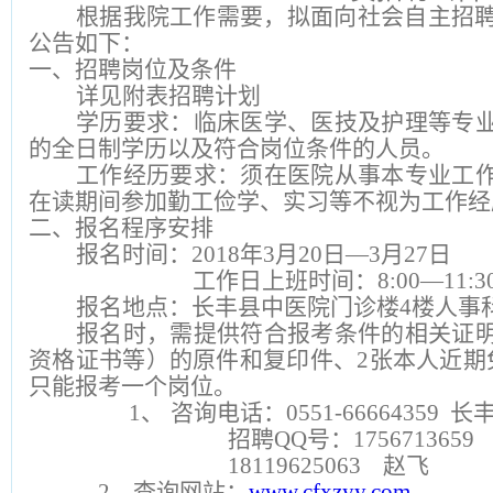
根据我院工作需要，
拟面向社会自主招聘
公告如下：
一、招聘岗位及条件
详见附表招聘计划
学历要求：临床医学、医技及护理等专
的全日制学历以及符合岗位条件的人员。
工作经历要求：须在医院从事本专业工
在读期间参加勤工俭学、实习等不视为工作经
二、报名程序安排
报名时间：2018年3月20日—3月27日
工作日上班时间：8:00—11:30；
报名地点：长丰县中医院门诊楼4楼人事
报名时，需提供符合报考条件的相关证
资格证书等）的原件和复印件、2张本人近期
只能报考一个岗位。
1、
咨询电话：0551-66664359
招聘QQ号：1756713659
18119625063
赵飞
2
、查询网站：
www.cfxzyy.com