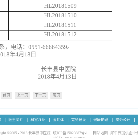
HL20181509
HL20181510
HL20181511
HL20181512
系，电话：
0551-66664359
。
2018
年
4
月
18
日
长丰县中医院
2018
年
4
月
13
日
首页
上一页
下一页
尾页
态
医生简介
科室介绍
医共体
党务建设
健康护理
院务公开
right ©2005 - 2013 长丰县中医院
皖ICP备15020887号-1
网站地图
犀牛云提供企业