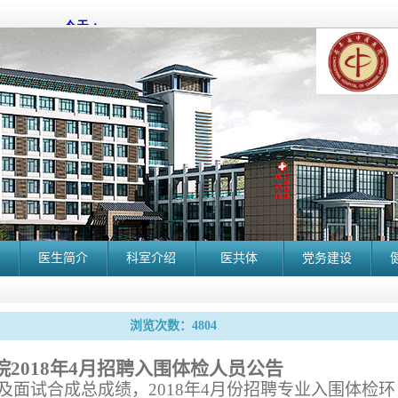
医生简介
科室介绍
医共体
党务建设
浏览次数：4804
2018年4月招聘入围体检人员公告
及面试合成总成绩，
2018
年
4
月份招聘专业入围体检环