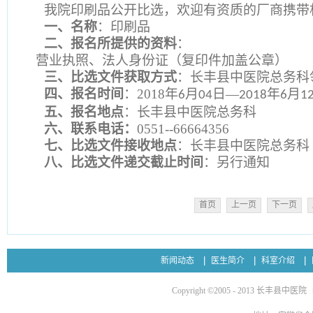
我院印刷品公开比选，欢迎有资质的厂商携带
一、
名称
：印刷品
二、
报名所提供的资料
：
营业执照、法人身份证（复印件加盖公章）
三、
比选文件获取方式
：长丰县中医院总务科
四、
报名时间
：
2018
年
月
日—
年
月
6
04
2018
6
1
五、
报名地点
：长丰县中医院总务科
六、
联系电话：
0551--66664356
七、
比选文件接收地点
：长丰县中医院总务科
八、
比选文件递交截止时间
：另行通知
首页
上一页
下一页
新闻动态
医生简介
科室介绍
Copyright ©2005 - 2013 长丰县中医院