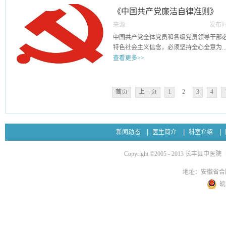
为主，线索处置、立案审查在向同级党委
关，负责预防职务犯罪工作协调机构的日常
条 党内监督以马克思列宁主义、毛泽东
《中国共产党廉洁自律准则》
告； （三）坚持以事实为依据，以党规
罪工作实行单位主体责任制，单位主要负
表”重要思想、科学发展观为指导，深入
严相济，惩前毖后、治病救人； （四）
作的第一责任人，其他负责人根据工作分
来源:
发布时
话精神，围绕统筹推进“五位一体”总体布局
格工作程序、有效管控风险点，强化对监
罪工作负主要领导...
20
中国共产党全体党员和各级党员领导干部
布局，尊崇党章，依规治党，坚持党内监
约。 第四条 监督执纪工作应当把纪律挺
特色社会主义信念，必须坚持全心全意为..
强党在长期执政条件下自我净化、自我完
林”的关系，运用监督执纪“四种形态”，让
查看更多>>
力，确保党始终成为中国特色社会主义事
态；党纪轻处分、组织调整成为违纪处理
条 党内监督没有禁区、没有例外。信任
职务调整的成为少数；严重违纪涉嫌违
人民服务根本宗旨，必须继承发扬党的优
当把信任激励同严格监督结合起来，促使
第五条 创新组织制度，建立执纪监督、执
高尚道德情操，努力弘扬中华民族传统美
责、有责要担当，用权受监督、失责必追
首页
上一页
1
2
3
4
调、相互制约的工作机制。市地级以上纪
葆党的先进性和纯洁性。 党员廉洁自
贯彻民主集中制，依规依纪进行，强化自
查部门分设，执纪监督部门负责联系地区
分明，先公后私，克己奉公。 第二条 
而上的民主监督，发挥同级相互监督作用
部门负责对违纪行为进行初步核实和立案
干净做事。 第三条 坚持尚俭戒奢，
抓早抓小、防微杜渐。 第五条 党内监
综合协调和监督管理，案件审理部门负责
四条 坚持吃苦在前，享受在后，甘于奉
在全党有效执行，维护党的团结统一，重
新闻动态
医生简介
科室介绍
体制 第六条 监督执纪工作实行分级
律规范 第五条 廉洁从政，自觉保持人
设缺失、全面从严治党不力，党的观念淡
检查委员会受理...
洁用权，自觉维护人民根本利益。 第七
党治党宽松软问题，保证党的组织充分履
Copyright ©2005 - 2013 长丰县中医院
想道德境界。 第八条 廉洁齐家，自觉
全体党员发挥先锋模范作用，保证党的领
监督的主要内容是： （一）遵守党章党
地址：安徽省合
宗旨，模范遵守宪法法律情况； （二）..
皖