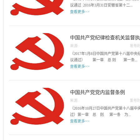
当。 第三条 党的问责工作应当坚持的
共建公平就医环境。严
议通过 2016年3月31日安徽省第十二...
是，失责必问、问责必严，惩前毖后、治
查、手术等诊疗安排收
查看更多>>
责任。 第四条 党的问责工作是由党组
“红包”。恪守医德、严
的建设和党的事业中失职失责党组织和党
金、消费卡和有价证券
届人民代表大会常务委员会第二十八次会议
责任和领导责任。 问责对象是各级党委
织或者支付费用的宴请或
为了规范和加强预防职务犯罪工作，遏制
其领导成员，各级纪委（纪检组）及其领
关、国有企业、事业单位、人民团体和国
中国共产党纪律检查机关监督
人。 第五条 问责应当分清责任。党组
据有关法律法规，结合本省实际，制定本条
有全面领导责任，领导班子主要负责人和
来源:
发布时
本省行政区域内预防职务犯罪工作。 本条
领导责任，参与决策和工作的班子其他成
20
（2017年1月8日中国共产党第十八届中
是指为预防国家机关、国有企业、事业单
六条 党组织和党的领导干部违反党章和其
议通过） 第一章 总 则 第一条...
利用职权实施贪污贿赂、渎职、侵犯公民
正确履行职责，有下列情形之一的，应当
查看更多>>
其他犯罪而开展的工作。 本条例所称国家
导弱化，党的理论和路线方针政策、党中
国有企业、事业单位和人民团体中从事公
彻落实，在推进经济建设、政治建设、文
为全面从严治党，维护党的纪律，规范纪
业和事业单位委派到非国有企业、事业单
建设中，或者在处置本地区本部门本单位
《中国共产党章程》，结合工作实践，制
员；以及其他依照法律从事公务的人员。 
出现重大失误，给党的事业和人民利益造
执纪工作以马克思列宁主义、毛泽东思想、
中国共产党党内监督条例
彻标本兼治、综合治理、惩防并举、注重
的； （二）党的建设缺失，党内政治生
要思想、科学发展观为指导，深入贯彻习
专门预防、社会预防等多种方法，建立教
全，党组织软弱涣散，党性教育特别是理
来源:
发布时
神，坚持依规治党、依规执纪，把监督执
系。 第四条 预防职务犯罪工作实行国家
项规定精神不落实，作风建设流于形式，
20
（2016年10月27日中国共产党第十八届
铁还需自身硬要求，建设忠诚干净担当的
人民团体各司其职、各负其责，社会各界共
出，党内和群众反映强烈，损害党的形象，.
过）第一章 总 则 第一条 为...
监督执纪工作应当遵循以下原则： （一
机关对预防职务犯罪工作进行指导、监督
查看更多>>
的党中央集中统一领导，牢固树立政治意
机关在各自职责范围内承担预防职务犯罪
齐意识，体现监督执纪的政治性，严守
省、设区的市、县（市、区）应当成立预
坚持党的领导，加强党的建设，全面从严
（二）坚持纪律检查工作双重领导体制，
责组织、协调本辖区内预防职务犯罪工作
的先进性和纯洁性，根据《中国共产党章