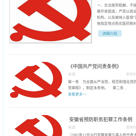
一、合法按劳取酬，不
便开单提成；严禁以商
机构，以及被纳入医保“
他指定地点购买医药耗材
者推销商品或服务并从
的费用。二、严守诚信
基金，遵守医保协议管
的支付范围内。严禁诱
《中国共产党问责条例》
明材料、串通他人虚开
规范行医，不实施过度
来源:
发布时
患者说明病情、医疗措
20
第一条 为全面从严治党，规范和强化党
过度治疗和过度检查，
党章程》，制定本条例。 第二条...
规程，不违规接受捐赠
查看更多>>
名义，或者假借单位名
者。五、恪守保密准则
党的问责工作以马克思列宁主义、毛泽东
规收集、使用、加工、
表”重要思想、科学发展观为指导，深入
料、产生的医疗信息。
话精神，围绕协调推进“四个全面”战略布
安徽省预防职务犯罪工作条例
地根据患者需要提供医
建设，全面从严治党，做到有权必有责、
诊外，严禁以谋取个人
来源:
发布时
实党组织管党治党政治责任，督促党的领
指定医疗机构就诊。七
20
（2002年11月30日安徽省第九届人民代