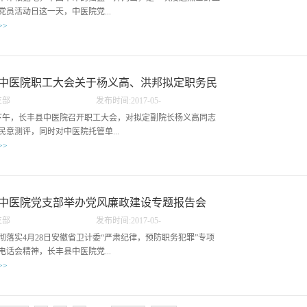
等方面，有苗头性、倾向性或者轻微问题，以批评教育、责令检查、诫勉为
党员活动日这一天，中医院党...
主，存在以下情形之一且问题严重的，应当受到组织处理：（一）在重大原
>>
则问题上不同党中央保持一致，有违背“四个意识”、“四个自信”、“两个维
护”错误言行的；（二）理想信念动摇，马克思主义信仰缺失，搞封建迷信
21名党员奔赴井冈山红军革命根据地参观学习，进行红色教
活动造成不良影响，或者违规参...
月10日上午8时开始，整整一天，党员们参观了五大哨口之首的
爱国主义示范基地---井冈山革命博物馆；红军医院、红军造纸
中医院职工大会关于杨义高、洪邦拟定职务民
山烈士陵园的烈士纪念堂献上了花圈，瞻仰纪念堂，缅怀革命
支部
发布时间:
2017
-
05
-
暨长丰县中医院第二届职代会民主推选工会委
到一处，党员们都认真聆听讲解员的讲解，还用手机拍下了一
29
日下午，长丰县中医院召开职工大会，对拟定副院长杨义高同志
历史照片，留作纪念。全体党员再一次受到了深刻的革命传
员候选人
民意测评，同时对中医院托管单...
信念和爱国主义教育。
>>
卫生院拟定的院长洪邦同志也进行了民意测评，县卫计委党委
传俭同志、党委委员朱仁芳同志、人事科长刘朝晖同志、县监
汤瑾同志出席会议并主持测评。测评结束后，又分别找科室以
中医院党支部举办党风廉政建设专题报告会
任、护士长对测评对象进行了座谈。此次民主测评，充分体现
支部
发布时间:
2017
-
05
-
公平又公正，广大职工非常满意。同日下午，中医院还召开了
11
彻落实4月28日安徽省卫计委“严肃纪律，预防职务犯罪”专项
民主推选中医院新一届工会委员会委员的候选人，无记名投票
电话会精神，长丰县中医院党...
名委员会委员的候选人，为即将召开的工会委员会委员换届选
>>
充分准备，大会应到职工代表61人，实际参加会议的代表58
月9日下午特邀请县纪检会第二纪检组胡学峻同志作长丰县中医
政建设专题报告，他就发生在卫生系统违规、违纪案例进行了