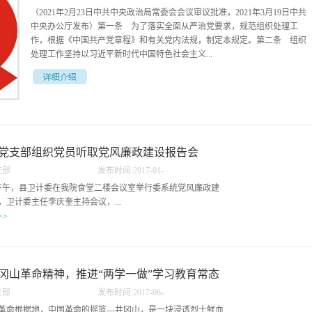
（2021年2月23日中共中央政治局常委会会议审议批准，2021年3月19日中共
长丰县
中央办公厅发布）第一条 为了落实全面从严治党要求，规范组织处理工
作，根据《中国共产党章程》和有关党内法规，制定本规定。第二条 组织
处理工作坚持以习近平新时代中国特色社会主义...
长丰县中医院病房电热水
思想为指导，贯彻新时代党的建设总要求和新时代党的组织路线，落实从严
管理监督要求，严肃处理对党不忠、从政不廉、为官不为、品行不端等问
题，督促领导干部不忘初心、牢记使命，始终做到忠诚干净担当。第三条
本规定所称组织处理，是指党组织对违规违纪违法、失职失责失范的领导干
党支部组织党员听取党风廉政建设报告会
部采取的岗位、职务、职级调整措施，包括停职检查、调整职务、责令辞
职、免职、降职。第四条 组织处理工作坚持以下原则：（一）全面从严治
支部
发布时间:
2017
-
01
-
党、从严管理监督干部；（二）党委（党组）领导、分级负责；（三）实事
23
人下午，县卫计委在我院食堂二楼会议室举行委系统党风廉政建
求是、依规依纪依法；（四）惩前毖后、治病救人。第五条 本规定适用于
，卫计委主任李庆奎主持会议，...
各级党的机关、人大机关、行政机关、政协机关、监察机关、审判机关、检
>>
察机关以及事业单位、群团组织中担任领导职务的党员干部。对以上机关、
单位中非中共党员领导干部、不担任领导职务的干部，以及国有企业中担任
书记胡雪峻同志主讲。报告主题为“坚定不移全面推进从严治
领导职务的人员进行组织处理，参照本规定执行。第六条 党委（党组）及
确“一个核心，四个意识”，联系卫生系统违规违纪案件，对委
其组织（人事）部门按照干部管理权限履行组织处理职责。有关机关、单位
党员、党员干部进行了一次党风廉政建设警示教育。我院全体
冈山革命精神，推进“两学一做”学习教育常态
在执纪执法、日常管理监督等工作中发现领导干部存在需要进行组织处理的
部聆听了报告会。
情形，应当向党委（党组）报告，或者向组织（人事）部门提出建议。第七
支部
发布时间:
2017
-
06
-
化
条 领导干部在政治表现、履行职责、工作作风、遵守组织制度、道德品行
26
革命根据地，中国革命的摇篮---井冈山，是一块浸透烈士鲜血