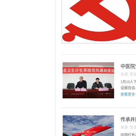
中医院
来源:
党
1月19
设报告会
查看更多
县纪检会
党”，明
系统广大
传承井
党员、干
来源:
党
化制度
中国红色