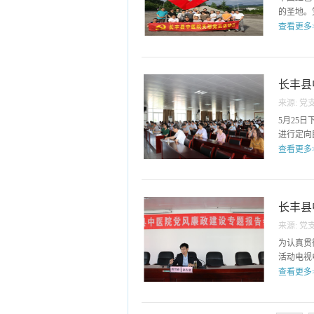
的圣地。
查看更多
支部组织
育。 6
黄洋界；
长丰县
厂；向北
来源:
党
意测评
烈士。每
5月25
些珍贵的
员会委
进行定向
统、理想
查看更多
位杜集乡
副书记俞
察局局长
长丰县
上的科主
来源:
党
民意，既
为认真贯
职代会，
活动电视
推选出8
查看更多
举做好了
人。
支部于5
院党风廉