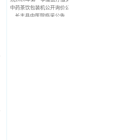
中医院中药茶饮包装机公开询价公告
长丰县中医院临采公告
长丰县中医院询价公告
器安装服务项目（二次） 中标候选人公示