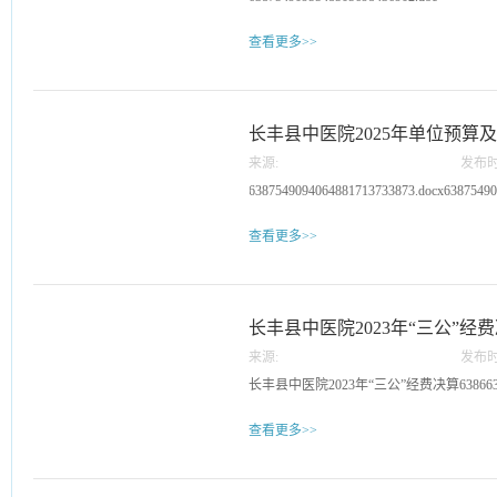
影像科专家队伍，在活动现场处置医疗情
料、提供义诊诊断与疾病咨询服务，同时
查看更多>>
此次活动不仅提高了基层群众的健康素养
防治的认识。长丰县中医院将继续秉承“医
终保障百姓健康，为提升全民健康水平贡
步前行。初审：陈鹏复审：陈伟终审：轩
长丰县中医院2025年单位预算
来源:
发布时
14
6387549094064881713733873.docx63875490
查看更多>>
长丰县中医院2023年“三公”经
来源:
发布时
27
长丰县中医院2023年“三公”经费决算6386633112
查看更多>>