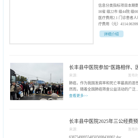
信息分类指标项目本期数
00省 级22市 级44院 级00
医疗费用2.1 门诊患者人均
疗费用（元）4114.063998.
662.3 医疗机构住院
比例（%）城镇职工94.784
（%）9898.53.2 手
1001003.4 抗菌药物使
长丰县中医院参加“医路相伴、
15153.6 无菌手术切口
院患者手术占比（%）8.2
来源:
发布时
查防治科普系列活动
率4.1 门诊患者平均预
05
肺癌，作为我国发病率和死亡率最高的恶
（分钟）004.3 术前待床
然而，随着全国肺癌筛查公益活动的广泛..
2.02.04.4 病床使用率
查看更多>>
8.448.164.6 门诊人次2
度（%）981006.服
开展，越来越多的患者得以在早期发现病
住院患者单病种平均费用
时间，重获健康生活的希望。2025年3月
ICD-10编码分类）
一场由合肥市中医保健研究会发起，安徽
长丰县中医院2025年三公经费
2345678910111213
伴、因爱而行”大型公益义诊检查活动如
费用序号疾病名称 （按IC
来源:
发布时
应邀作为协办单位参与此次活动。长丰县
14
6387549095548505698436902.doc