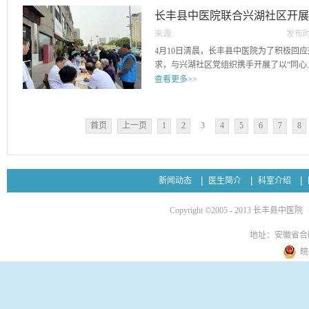
术前待床日（天）二级手术1.51.5三级手术2.52
享受优质的中医药健康服务。活动现场，
长丰县中医院联合兴湖社区开展“
使用率（%）69.1673.474.5 出院者平均住院
各科的医生为群众开展疾病问诊，体格检
次26478262704.7 出院人次1818203
来源:
发布时
义诊精准服务暖民心
传，护理人员为群众提供免费测量血压、
1001006.服务承诺医疗机构服务承诺内容
11
4月10日清晨，长丰县中医院为了积极回
性化健康指导，发放健康宣传手册，四季
院患者单病种平均费用 住院患者前20位
求，与兴湖社区党组织携手开展了以“同心..
居民所提出失眠、便秘等常见问题演示耳
（按ICD-10编码分类）术式本期平
查看更多>>
贴敷、拔罐等多种中医特色护理技术，邀
用...
距离，得到了老百姓的充分肯定。此次义
向善·四季天使”为主题的义诊活动。此次
将专业化、高需求和可实操的护理知识转
等方式，为社区居民提供了家门口的温馨
更多居民在家门口就能享受到优质、高效
首页
上一页
1
2
3
4
5
6
7
8
中医院第一分队在社区党群服务中心门口
众健康福祉贡献“中医力量”，未来长丰县
血压、血糖、血脂检测，并结合常见病预
优化护理服务，更好服务于群众。初审：陈
识，一对一解答健康疑问。医护人员凭借
顺
异提出科学建议，帮助居民全面掌握自身
新闻动态
医生简介
科室介绍
序，服务专业且贴心。与此同时，另一只
家中住着一位疑似阿尔兹海默症患者，因
Copyright ©2005 - 2013 长丰县中医院
极易波动，给家属带来极大困扰。志愿者
语与患者沟通交流，在逐渐取得患者信任
地址：安徽省合
放过任何一个细节。经过详细了解，针对
皖
了一套完善的日常生活护理和医疗护理专
适的居住环境、应对患者情绪不稳定的方
等，切实帮助家属解决照顾患者过程中的
期以来的焦虑情绪。初审：陈鹏 复审：陈