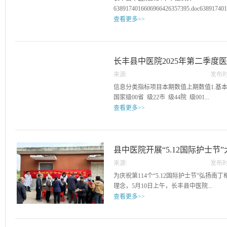
了“群众有‘医’靠”。初
6389174016606966426357395.doc638917401
查看更多>>
长丰县中医院2025年第二季度
来源:
发布时
11
信息分类指标项目本期数值上期数值1.基本
国家级00省 级22市 级44院 级001...
查看更多>>
.2 “江淮名医”人数001.3 床医比221.4 床护比
者人均医疗费用（元）158.20164.882.
3617.183350.282.3 医疗机构住院患者
县中医院开展“5.12国际护士节
本医保实际报销比例（%）城镇职工85.883.3
来源:
发布时
3.1 治愈好转率（%）96.495.93.2 手术前
13
为庆祝第114个“5.12国际护士节”弘扬南
急诊抢救成功率（%）1001003.4 抗菌药
理念，5月10日上午，长丰县中医院...
37.1625.733.5 门诊输液率（%）1213
查看更多>>
003.7 住院患者压疮发生率（%）003.8
9.199.963.9 手术患者并发症发生率（%）0
护理骨干、中医专家、医务科及医共体等
均预约诊疗率（%）004.2 门诊患者预约后
卫生院举办“我们的护士 我们的未来”大