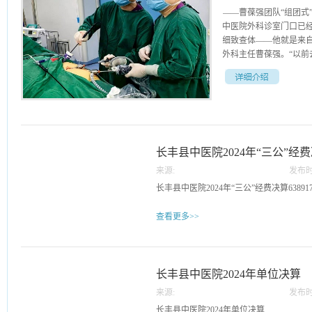
——曹葆强团队“组团式
中医院外科诊室门口已
细致查体——他就是来
外科主任曹葆强。“以前去
个大早，回来天都黑了
受。但如今，这样的“折
您的血压有点高，给您调
常了做手术，好不好？”
长丰县中医院2024年“三公”经
曹葆强主任一边听医生
议，李阿姨笑着应声：“
来源:
发布时
门口就能看上省级专家的
22
长丰县中医院2024年“三公”经费决算6389174008
院与省中医院开展合作以
质医疗资源直接送到了县
查看更多>>
强主任都会准时出现在
到疑难病例讨论，他的
介绍，通过门诊坐诊、教
急会诊机制这“五项举措
长丰县中医院2024年单位决算
务便利化”的深度融合。
在基层、大病不出县、
来源:
发布时
现实。现在，长丰县的
22
长丰县中医院2024年单位决算