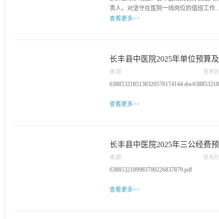
医保结算服务进行了通报，并将省直医保
统疗法，小针刀具有创
责人，对坚守在医院一线岗位的值班工作..
导赵飞提出，一是充分认识医保管理工作
势，切口仅如针眼大小
查看更多>>
思我院目前医保管理中存在的不足和短板
治随走”。据该院统计
机制，维护基金安全。最后，分管领导再
多患者解除病痛。患者
人员进行了亲切的慰问。“今天是除夕，大
大，任务艰巨，全体医务人员都要认真学
要频繁使用电脑、手机的.
每到一处，院领导都向大家表达新春的祝
守医保法律法规，切实规范诊疗服务行为
确保节日期间医院工作的顺利进行所做的贡
长丰县中医院2025年单位预算
医院高质量发展作出新贡献。
家”的敬业精神表示敬意。随后，方锐院
来源:
发布时
间仍在医院接受治疗的病患，并为他们送
02
6388532185138320576174144.doc638853218
个阖家团圆的日子里，这些患者因为健康
医院特意为他们准备了温暖的晚餐，为他
查看更多>>
们感受到如家一般的温馨。多年来，长丰
坚守岗位的医务人员第一时间送去新春的
我们无法享受佳节团聚的欢乐，但长丰县
席。
长丰县中医院2025年三公经费
来源:
发布时
02
6388532189983700226837879.pdf
查看更多>>