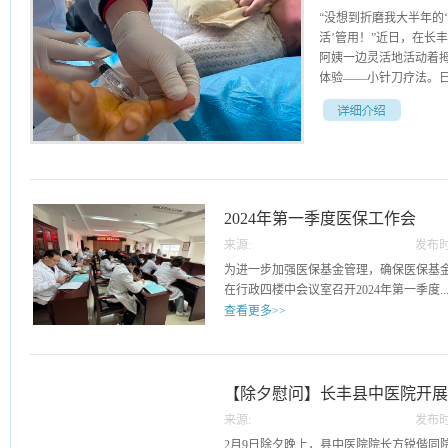
“没想到折磨我大半年的
活’管用！”近日，在长
阿姨一边灵活地活动着拇
体验——小针刀疗法。日常
许多市民会突然发现自
“咔哒”的弹响声，伴随
医学上称为屈指肌腱狭
发生无菌性炎症，局部增
2024年第一季度医保工作会
来，患者往往陷入两难
做开放手术又怕切口大
来源:
发布时
中医院有了更优的解决
29
为进一步加强医保基金管理，确保医保基金
刀治疗技术，仅凭一枚直
在行政四楼中会议室召开2024年第一季度..
关节，让他们重获手指
查看更多>>
患者进行治疗。定位、
稳刺入患者手掌根部的
医保工作会，医院领导班子成员、中层干
轻巧的切割与剥离，狭窄
任代磊首先对智能审核扣减相关指标进行
本卡顿的手指当即恢复
关合理性建议。其次介绍了医院医保考核
【除夕慰问】长丰县中医院开
巧妙结合了中医的‘针’
管和考核正确引导临床科室有效控费、高
针灸针疏通经络、调和
来源:
发布时
医保移动支付相关工作进行了再布置再要
织的‘刀’的作用，是一
08
2月9日除夕晚上，县中医院院长方锐偕同