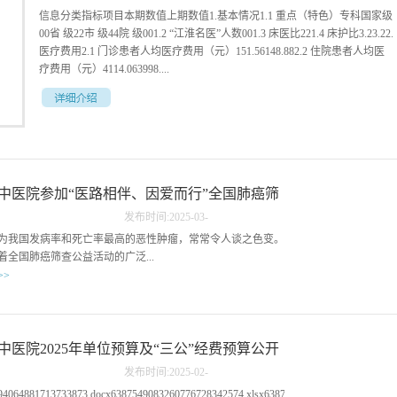
信息分类指标项目本期数值上期数值1.基本情况1.1 重点（特色）专科国家级
长丰
00省 级22市 级44院 级001.2 “江淮名医”人数001.3 床医比221.4 床护比3.23.22.
医疗费用2.1 门诊患者人均医疗费用（元）151.56148.882.2 住院患者人均医
疗费用（元）4114.063998....
长丰县中医院病房电
662.3 医疗机构住院患者单病种平均费用（见附件2）2.4 基本医保实际报销
比例（%）城镇职工94.784.86城乡居民80.582.13.医疗质量3.1 治愈好转率
（%）9898.53.2 手术前后诊断符合率（%）1001003.3 急诊抢救成功率（%）
1001003.4 抗菌药物使用强度（DDDs）27.1334.893.5 门诊输液率（%）
中医院参加“医路相伴、因爱而行”全国肺癌筛
15153.6 无菌手术切口感染率（%）003.7 住院患者压疮发生率（%）003.8 出
院患者手术占比（%）8.238.883.9 手术患者并发症发生率（%）004.运行效
发布时间:
2025
-
03
-
科普系列活动
率4.1 门诊患者平均预约诊疗率（%）004.2 门诊患者预约后平均等待时间
05
为我国发病率和死亡率最高的恶性肿瘤，常常令人谈之色变。
（分钟）004.3 术前待床日（天）二级手术1.71.8三级手术2.02.1四级手术
着全国肺癌筛查公益活动的广泛...
2.02.04.4 病床使用率（%）74.9364.974.5 出院者平均住院日（天）
>>
8.448.164.6 门诊人次25014240684.7 出院人次191917345.患者满意度总体满意
度（%）981006.服务承诺医疗机构服务承诺内容（见附件3）附件2医疗机构
来越多的患者得以在早期发现病情，从而争取到了宝贵的治疗
住院患者单病种平均费用住院患者前20位单病种平均费用序号疾病名称 （按
获健康生活的希望。2025年3月4日在长丰县罗塘镇政府大厅，
ICD-10编码分类）术式本期平均费用（元）上期平均费用（元）1无无无无
肥市中医保健研究会发起，安徽省胸科医院承办的“医路相
中医院2025年单位预算及“三公”经费预算公开
234567891011121314151617181920 医院特色专科住院患者前5位单病种平均
而行”大型公益义诊检查活动如火如荼地进行，长丰县中医院
费用序号疾病名称 （按ICD-10编码分类）术式本...
发布时间:
2025
-
02
-
协办单位参与此次活动。长丰县中医院派出呼吸科、肿瘤科及
14
94064881713733873.docx6387549083260776728342574.xlsx6387549083306124945270579