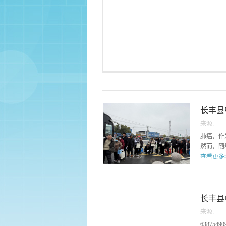
长丰县
来源:
查防治
肺癌，作
然而，随
查看更多
开展，越
时间，重
一场由合
长丰县
伴、因爱
来源:
应邀作为
63875490