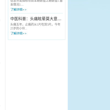
中医适宜技术科普服务搬到献血现场，
专家正耐心地询问病情、细致查体——
信息分类指标项目本期数值上期数值1.基
为每一位“热血英雄”送上了一份量身定...
他就是来自安徽中医药大学第一附属医
本情况1....
院（省中医院）的肝胆外科主任曹葆
强。“以前去省城看病，起个大早，回来
天都黑了，操心又费事。”这是长丰县许
1 重点（特色）专科国家级00省 级22市
中医科普：头痛眩晕莫大意，可能是胆经在“报警”！
多患者曾经的共同感受。但如今，这样
级44院 级001.2 “江淮名医”人数001.3 床
的“折腾”成了历史。不用跑省城，名医就
医比221.4 床护比3.23.22.医疗费用2.1 门
头痛五年，止痛药从1片吃到3片。今年
在身边“老人家，您的血压有点高，给您
诊患者人均医疗费用（元）
25岁的小伙...
调整...
151.56148.882.2 住院患者人均医疗费用
（元）4114.063998.662.3 医疗机构住院
患者单病种平均费用（见附件2）2.4 基
子邵某洋，家住长丰县罗塘乡邵集村，
本医保实际报销比例（%...
是一位草莓种植户。说起自己的头痛
史，他苦不堪言：“持续性疼痛多年，时
轻时重，如果劳累多了、睡姿不当就会
加重，有时候还天旋地转，站都站不
稳。”五年来，患者邵某洋由于种草莓比
较忙，一直没时间到医院看过，头疼就
吃止痛药。起初吃一片能管半天，后来
加到三片，效果却越来越差。“累很了或
者睡不好觉，头就炸开一样。”小伙子
说，因为头...