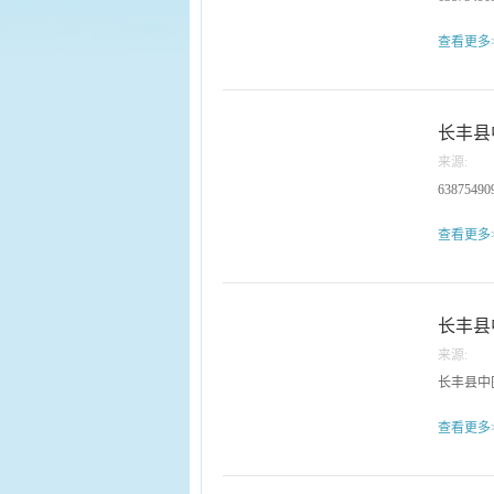
影像科专
料、提供
查看更多
此次活动
防治的认
终保障百
步前行。
长丰县
来源:
63875490
查看更多
长丰县
来源:
长丰县中医院
查看更多