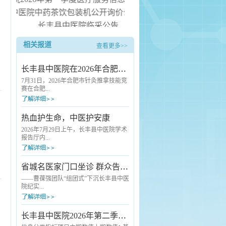
县中医院中药茶饮包装机公开询价公告
长丰县中医院临采公告
长丰县中医院询价公告
相关报道
查看更多>>
热水器安装服务项目（二次） 中标候选人公示
长丰县中医院在2026年合肥市针灸推拿技能竞赛中斩获佳绩
7月31日，2026年合肥市针灸推拿技能竞
赛在合肥...
市中医院圆满落幕。本次赛事由合肥市
热血护生命，中医护安康
卫生健康委员会、合肥市总工会联合主
办，汇聚了全市各级各类医疗机构的优
2026年7月29日上午，长丰县中医院学术
秀中医药从业者同台竞技。长丰县卫健
报告厅内...
委高度重视本次赛事，精心统筹部署，
选派长丰县中医院骨干医师组建代表队
参赛。凭借扎实的专业功底与稳定的赛
爱心涌动，2026年度县直单位团体无偿
省城名医家门口坐诊 群众告别“奔波看病难”
场发挥，该院选手王云朋脱颖而出，荣
献血活动在这里如期举行。来自全县各
获推拿技术单项奖三等奖。本次竞赛标
机关单位的干部职工踊跃挽袖，用热血
——曹葆强团队“组团式”下沉长丰县中医
准严苛、考核全面，全方位检验针灸推
传递生命希望。与往年不同的是，活动
院纪实...
拿从业人员...
现场一抹独特的“中医绿”格外引人注目
——长丰县中医院充分发挥中医药特色
优势，首次将人工智能（AI）中医经络
7月24日清晨7点半，长丰县中医院外科
长丰县中医院2026年第二季度医疗服务信息社会公开
检测、中药养生代茶饮、刮痧、艾灸等
诊室门口已经排起了队。诊室里，一位
.pdf