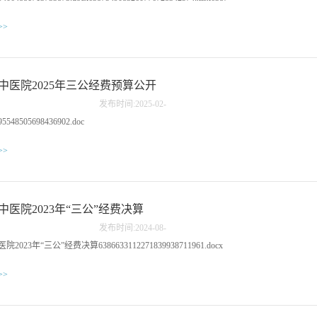
家队伍，在活动现场处置医疗情况应急，并通过分发宣传资
义诊诊断与疾病咨询服务，同时向群众宣传中医药文化知识。
>>
不仅提高了基层群众的健康素养，还进一步增强了公众对肺癌
识。长丰县中医院将继续秉承“医者仁心”的理念，让中医药始
姓健康，为提升全民健康水平贡献力量，推动健康中国建设稳
初审：陈鹏复审：陈伟终审：轩传顺
中医院2025年三公经费预算公开
发布时间:
2025
-
02
-
14
95548505698436902.doc
>>
中医院2023年“三公”经费决算
发布时间:
2024
-
08
-
27
2023年“三公”经费决算6386633112271839938711961.docx
>>