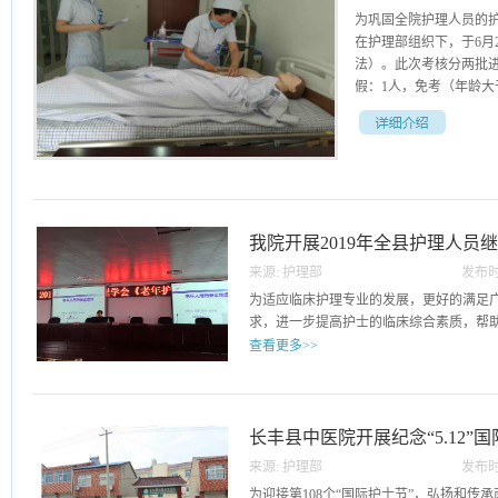
为巩固全院护理人员的
在护理部组织下，于6月
法）。此次考核分两批进
假：1人，免考（年龄大于
8人，缺考：0人。心电监
心电监护操作在临床中
法，报警有效处置，各
放置位置，准确调整导
我院开展2019年全县护理人员
况。针对过程中出现的
确有效为患者提供高质量
来源:
护理部
发布时
为巩固全院护理人员的
10
为适应临床护理专业的发展，更好的满足
平，在护理部组织下，于
求，进一步提高护士的临床综合素质，帮助.
法）。此次考核分两批进
查看更多>>
假：1人，免考（年龄大
核，平均分：92.61分
护士掌握临床专科护理的新理念、新技术。
文关怀原则，查对制度
主办、长丰县中医院承办为期3天的市级继
在的问题及时记录并自
班”在长丰县中医院大会议室顺利进行举
长丰县中医院开展纪念“5.12”
步提高。
护理学会多位知名护理专家亲自授课。合
来源:
护理部
发布时
师张建凤，合肥市护理学会副理事长、安
05
为迎接第108个“国际护士节”，弘扬和传