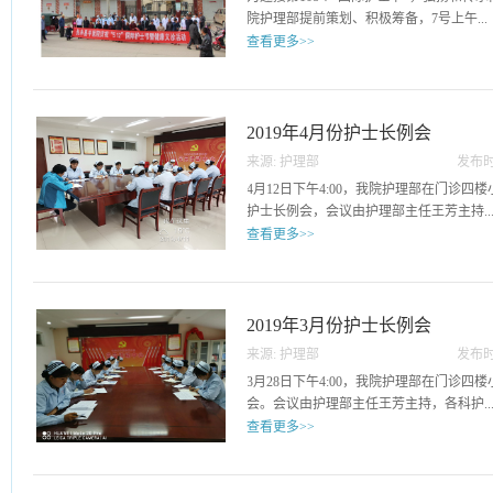
高翠英，合肥市护理学会副理事长、市二
院护理部提前策划、积极筹备，7号上午...
俊翠，合肥市护理学会副理事长、市三院
查看更多>>
云，合肥市护理学会副秘书长、市一院护
梅，合肥市护理学会副秘书长、市二院护
，我院组织了一线临床护士下乡义诊。义
六位专家前来授课。主要围绕“老年的用
员为来义诊的人们刮痧、拔罐、量血压、
育、医学论文的撰写、脑卒中护理、延续
他们做健康指导，用真挚的微笑、热情的
2019年4月份护士长例会
的应用、高血压健康教育与管理”等主题
家的高度肯定。
吸引了来自全县各医疗单位200余名护理人
来源:
护理部
发布时
家详细给我们讲解了老年人用药方面的安
22
4月12日下午4:00，我院护理部在门诊四楼
用药管理，促进了护士自身全面素质的提
护士长例会，会议由护理部主任王芳主持..
识，体现了以病人为中心的服务理念，满足
查看更多>>
日下午张建凤专家详细给我们讲解了脑卒
了我国目前脑卒中健康教育现状，同时给
，各科护士长参会并邀请分管领导梁云主
模式、新进展，为我们做好脑卒中健康教
表示5.12护士节需各科护士长极力支持
以后的工作找到了新方向。6月2日上午余
快进入角色以及提出骨外科换药室的落实
2019年3月份护士长例会
综述的撰写，在综述中，现有的研究基础体
控反馈、护理文书、排班表、送血标本以
上，通过对文献的梳理和分析，预测后续
来源:
护理部
发布时
由各科护士长轮流发表各科室存在的问题
展趋势体现在“述”上，余主任用大量的事
05
3月28日下午4:00，我院护理部在门诊四
有述的论文综述，让我们受益匪浅。6月2日
会。会议由护理部主任王芳主持，各科护..
查看更多>>
士长参加会议。会上，王主任首先介绍了
志，邱油珍护士长也做了表态发言；然后