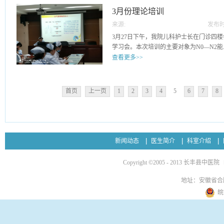
置了4月份的工作重点。护理部供稿2019年
3月份理论培训
来源:
发布时
03
3月27日下午，我院儿科护士长在门诊四
学习会。本次培训的主要对象为N0—N2能..
查看更多>>
级护理人员。会上，儿科护士长从小儿支
机制、诱因及哮喘的诊断、治疗要点、预
首页
上一页
1
2
3
4
5
6
7
8
等方面进行了详细的解读。
新闻动态
医生简介
科室介绍
Copyright ©2005 - 2013 长丰县中医院
地址：安徽省合
皖