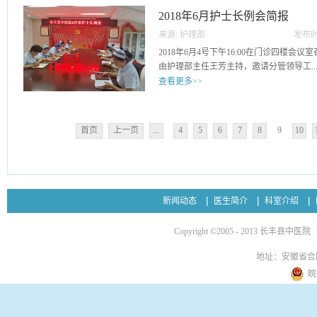
夏季病区临床护理工作。
2018年6月护士长例会简报
来源:
护理部
发布时
31
2018年6月4号下午16:00在门诊四楼会
由护理部主任王芳主持，邀请分管领导工..
查看更多>>
会主席梁云参会。会议主要内容：总结5月
作的布置；对5月份院部行政查房情况反
首页
上一页
...
4
5
6
7
8
9
10
士长重新学习请假制度以及各科室的物
2018年6月4日
新闻动态
医生简介
科室介绍
Copyright ©2005 - 2013 长丰县中医院
地址：安徽省合
皖