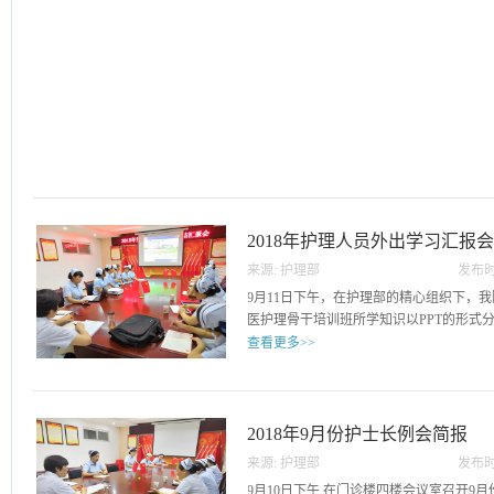
2018年护理人员外出学习汇报
来源:
护理部
发布时
12
9月11日下午，在护理部的精心组织下，
医护理骨干培训班所学知识以PPT的形式分.
查看更多>>
享给各位护士长，包括省内外中医院所学
操作方面新知识、新方法，学习中的心得
学以致用在我院开展中医护理方面提出了
2018年9月份护士长例会简报
要把进修学习到的精湛技术切实运用到我
来源:
护理部
发布时
护理团队认真学习，营造"一人学习，集体
11
9月10日下午,在门诊楼四楼会议室召开9