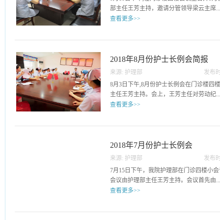
围，并将不断加强外出学习人员规范管理
部主任王芳主持，邀请分管领导梁云主席..
量，助力医院的持续稳定发展。
查看更多>>
参会。会议主要内容：一是总结8月份工作
置；二是对8月份各科室业务学习考核情
梁主席对近期护理工作提出新要求：严格
2018年8月份护士长例会简报
习，提升服务质量等。
来源:
护理部
发布时
11
8月3日下午,8月份护士长例会在门诊楼
主任王芳主持。会上，王芳主任对劳动纪..
查看更多>>
律、业务学习、质控检查安排、护理文件
新要求，并指出各科要及时整改7月份质
2018年7月份护士长例会
来源:
护理部
发布时
31
7月15日下午，我院护理部在门诊四楼小
会议由护理部主任王芳主持。会议首先由..
查看更多>>
护理部主任王芳对护理部6月份的工作进行
重点计划，随后进行季度工作跟进督促，