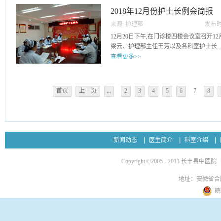
全不同，如自发“五禽戏”动功即是，但原
2018年12月份护士长例会简报
动作锻炼之五禽戏。 【功法操作】一
来源:
护理部
发布时
床上，面向前，目正视，双臂侧举平肩，
28
12月20日下午,在门诊楼四楼会议室召开
指并拢，手心向下。双手向前、向外、向
梁云、护理部主任王芳以及各科室护士长..
随划圈动作前后摇动，颈项同时顺势亦轻
查看更多>>
飞式动作，共做20次。 2．滑翔双腿
高举，双手交叉于胸前。双手再顺势抽回
参加了会议,会议由分管领导梁云主持。会
斜，手心向下，腰向前弯，头仰起，目视
份护理工作情况及布置12月份护理工作；
落，两手落在两臀侧按于床上，此为一次滑
首页
上一页
...
2
3
4
5
6
7
8
制度进行落实；三、针对不良事件的上报
3．鹤落双腿内盘坐于床上，双臂向两侧
2018年护理工作进行总结以及对2019年
心向外，双手同时向两侧后划弧手与肩平
领导梁云对护理工作提出要求，2019年
手略向后斜。双手缓缓下落放于两腿侧，
展。
连续做lO次。 4．单亮翅坐在床上，
45度，面向左前，右臂内曲，手心向前，
新闻动态
医生简介
科室介绍
向上，直伸向左斜下后方，此为左单亮翅。
臂换手以同样动作，做右单亮翅。左右交
Copyright ©2005 - 2013 长丰县中医院
叉开伸直，双脚相距约65cm，双臂稍曲
直，同时缓缓向前高举平肩，手心向下，
地址：安徽省合
高举乎肩，手心向下，然后两臂向下落，
皖
恢复原来姿式。此为1次双亮翅，反复做1
右腿曲膝内盘，左腿向后伸直，上身侧身向
成一线，右臂向右斜前下伸，手心着床，左臂