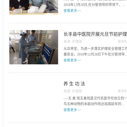
求。
2018年12月28日,在分管领导的带领下，...
查看更多>>
护理质量管理小组开展第四季度护理质控
目：护理安全、优质护理、消毒隔离、护
理质控检查，不断提高了全院护理人员对
长丰县中医院开展元旦节前护理
为今后护理工作提供了有力的保障。
来源:
护理部
发布时
29
元旦将至，为进一步落实护理安全管理工
量安全。2018年12月28日下午在分管领导..
查看更多>>
的带领下，护理部组织各科室的护士长开
查。本次护理专项检查工作的主要内容包
病区安全、患者安全四部分。此次专项检查
养 生 功 法
室存在问题均已现场指出并详细记录，要
来源:
护理部
发布时
提高了全院护理人员安全防范意识，达到
28
----五 禽 戏五禽戏是汉代名医华佗创立
效果，为元旦假期的护理安全提供了有力
鸟五种动物的本能动作而达祛病延年的...
查看更多>>
功法。华佗以后的历代各个时期，有不少
取舍和创造，形成了很多流派，不但有部