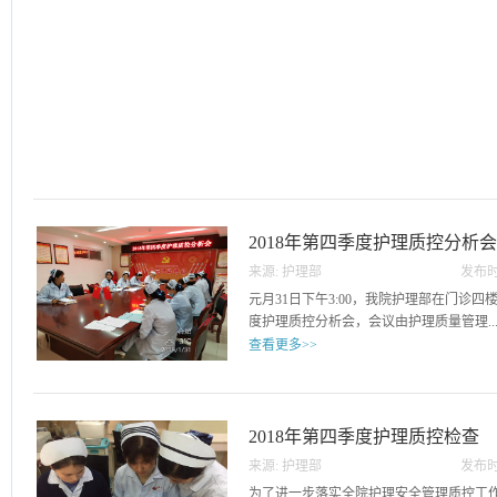
2018年第四季度护理质控分析
来源:
护理部
发布时
01
元月31日下午3:00，我院护理部在门诊四
度护理质控分析会，会议由护理质量管理..
查看更多>>
委员会副主任委员王芳主持，全体委员参
四季度质控检查进行分析并指出各科要及
原因；并传达了关于调整护理质量管理委
2018年第四季度护理质控检查
订的护理质量管理制度及质量考核标准及
来源:
护理部
发布时
针对新修订的护理质量管理制度及质量考
08
为了进一步落实全院护理安全管理质控工