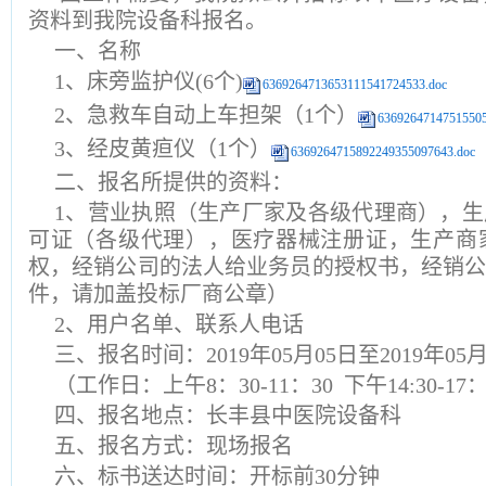
资料到我院设备科报名。
一、
名称
1、床旁监护仪
(6个)
6369264713653111541724533.doc
2、急救车自动上车担架
（
1个）
6369264714751550
3、经皮黄疸仪
（
1个）
6369264715892249355097643.doc
二、报名所提供的资料：
1、营业执照（生产厂家及各级代理商），
可证（各级代理），医疗器械注册证，生产商
权，经销公司的法人给业务员的授权书，经销
件，请加盖投标厂商公章）
2、用户名单、联系人电话
三、报名时间：
2019年
05
月
05
日至
2019年
05
（工作日：上午
8：30-11：30 下午14:30-
四、报名地点：长丰县中医院设备科
五、报名方式：现场报名
六、标书送达时间：开标前
30分钟