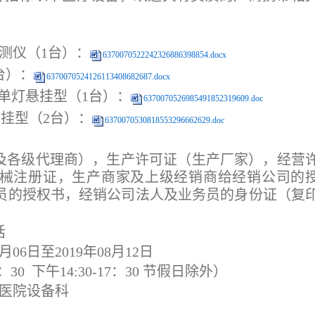
测仪（
1台
）：
6370070522242326886398854.docx
台
）：
6370070524126113408682687.docx
灯单灯悬挂型（1台）：
6370070526985491852319609.doc
挂型（2台）：
6370070530818553296662629.doc
及各级代理商），生产许可证（生产厂家），经营
械注册证，生产商家及上级经销商给经销公司的
员的授权书，经销公司法人及业务员的身份证（复
话
月
06
日至
2019年0
8
月
12
日
1：30 下午14:30-17：30 节假日除外）
医院设备科